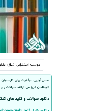
سفارش ویرایش
ترجمه عربی به فارسی
سفارش پارافریز
مشاهده همه زبان ها
سفارش فرمت‌بندی
سفارش کاهش کمیت
سفارش معرفی مجله
سفارش معرفی مقاله
سفارش معرفی کتاب
سفارش چکیده مبسوط
موسسه انتشاراتی اشراق: دانلود سوالات کنکوردکتری سال 4
سفارش ترجمه مولتی‌مدیا
سفارش گویندگی
ضمن آرزوی موفقیت برای داوطلبان ک
سفارش تولید محتوا
داوطلبان عزیز می توانند سوالات و پاس
سفارش ترجمه همزمان
دانلود سوالات و کلید های کنک
سفارش چکیده گرافیکی
دانلود فایل dktri-zist-shnasi-giahi.pdf
سفارش تهیه کاورلتر