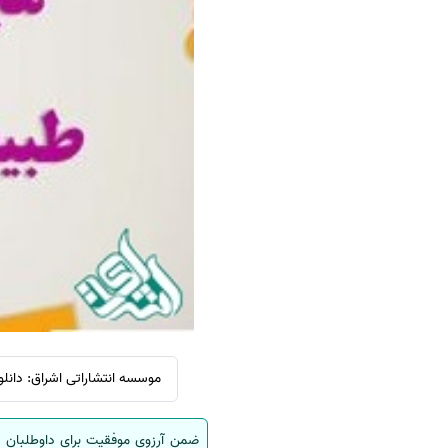
سفارش ویرایش
ترجمه عربی به فارسی
سفارش پارافریز
مشاهده همه زبان ها
سفارش فرمت‌بندی
سفارش کاهش کمیت
سفارش معرفی مجله
سفارش معرفی مقاله
سفارش معرفی کتاب
سفارش چکیده مبسوط
سفارش ترجمه مولتی‌مدیا
سفارش گویندگی
سفارش تولید محتوا
موسسه انتشاراتی اشراق: دانلود سوالات کنکوردکتری سال 05
سفارش ترجمه همزمان
سفارش چکیده گرافیکی
ضمن آرزوی موفقیت برای داوطلبان ک
سفارش تهیه کاورلتر