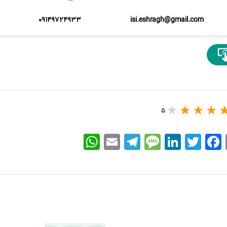
09149724933
isi.eshragh@gmail.com
5
WhatsApp
Email
Telegram
Message
LinkedIn
Twitter
Facebook