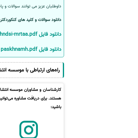
داوطلبان عزیز می توانند سوالات و پاس
سفارش انگیزه‌نامه‌SOP
دانلود سوالات و کلید های کنکوردکتری 
دانلود فایل dftrchh-soalat-dktri-aalom-o-mhndsi-mrtaa.pdf
دانلود فایل paskhnamh.pdf
راه‌های ارتباطی با موسسه انت
کارشناسان و مشاوران موسسه انتشارا
هستند. برای دریافت مشاوره می‌توانی
باشید: