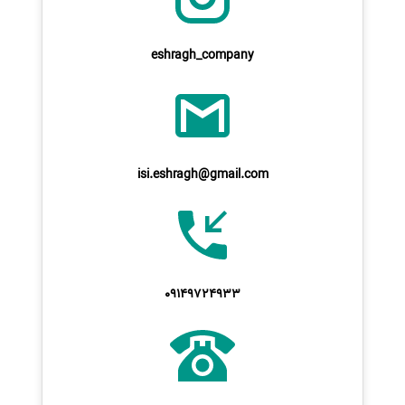
eshragh_company
isi.eshragh@gmail.com
09149724933