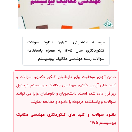
سفارش ویرایش
ترجمه عربی به فارسی
سفارش پارافریز
مشاهده همه زبان ها
سفارش فرمت‌بندی
سفارش کاهش کمیت
موسسه انتشاراتی اشراق: دانلود سوالات
سفارش معرفی مجله
کنکوردکتری سال 1405 به همراه پاسخنامه
سفارش معرفی مقاله
سوالات رشته مهندسی مکانیک بیوسیستم
سفارش معرفی کتاب
سفارش چکیده مبسوط
ضمن آرزوی موفقیت برای داوطلبان کنکور دکتری، سوالات و
سفارش ترجمه مولتی‌مدیا
کلید های آزمون دکتری مهندسی مکانیک بیوسیستم درجدول
سفارش گویندگی
زیر قرار داده شده است. دانشجویان و داوطلبان عزیز می توانند
سوالات و پاسخنامه مربوطه را دانلود و مطالعه نمایند.
سفارش تولید محتوا
سفارش ترجمه همزمان
دانلود سوالات و کلید های کنکوردکتری مهندسی مکانیک
سفارش چکیده گرافیکی
بیوسیستم 1405
سفارش تهیه کاورلتر