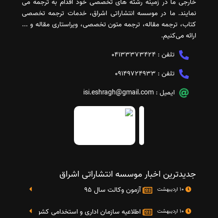
خارجی ما در زمینه رشته های تخصصی خود اقدام به ترجمه می
نمایند. ما در موسسه انتشاراتی اشراق، خدمات ترجمه تخصصی
کتاب، ترجمه مقاله، ترجمه متون تخصصی، ویراستاری مقاله و ...
ارائه می‌کنیم.
تلفن :
04133373424
تلفن :
09149724933
ایمیل :
isi.eshragh@gmail.com
جدیدترین اخبار موسسه انتشاراتی اشراق
آزمون وکالت سال 95
10 اردیبهشت
اطلاعیه سازمان اداری و استخدامی کشور در خصوص نت
10 اردیبهشت