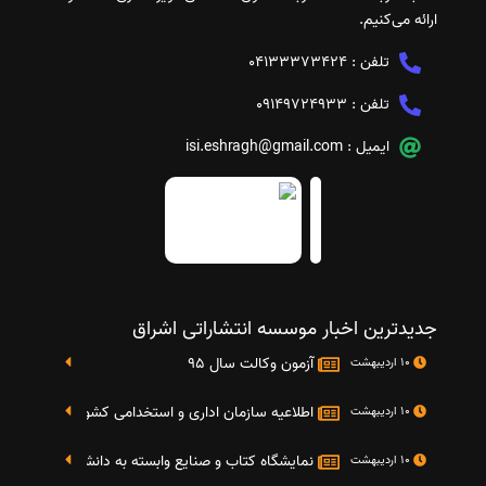
ارائه می‌کنیم.
تلفن :
04133373424
تلفن :
09149724933
ایمیل :
isi.eshragh@gmail.com
جدیدترین اخبار موسسه انتشاراتی اشراق
آزمون وکالت سال 95
10 اردیبهشت
اطلاعیه سازمان اداری و استخدامی کشور در خصوص نت
10 اردیبهشت
نمایشگاه کتاب و صنایع وابسته به دانشگاه صنعتی شریف 4 الی 8 مهر م
10 اردیبهشت