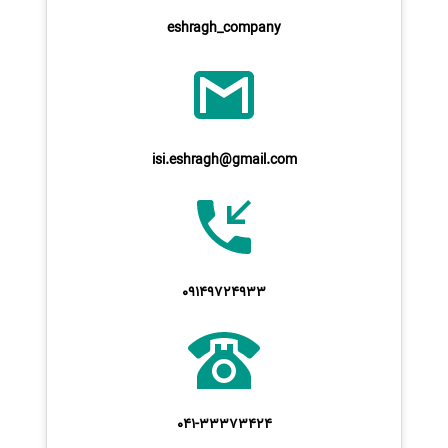
eshragh_company
isi.eshragh@gmail.com
09149724933
041-33373424