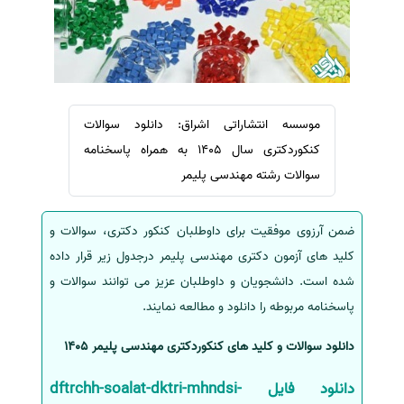
سفارش ویرایش
ترجمه عربی به فارسی
سفارش پارافریز
مشاهده همه زبان ها
سفارش فرمت‌بندی
سفارش کاهش کمیت
موسسه انتشاراتی اشراق: دانلود سوالات
سفارش معرفی مجله
کنکوردکتری سال 1405 به همراه پاسخنامه
سفارش معرفی مقاله
سوالات رشته مهندسی پلیمر
سفارش معرفی کتاب
سفارش چکیده مبسوط
ضمن آرزوی موفقیت برای داوطلبان کنکور دکتری، سوالات و
سفارش ترجمه مولتی‌مدیا
کلید های آزمون دکتری مهندسی پلیمر درجدول زیر قرار داده
شده است. دانشجویان و داوطلبان عزیز می توانند سوالات و
سفارش گویندگی
پاسخنامه مربوطه را دانلود و مطالعه نمایند.
سفارش تولید محتوا
سفارش ترجمه همزمان
دانلود سوالات و کلید های کنکوردکتری مهندسی پلیمر 1405
سفارش چکیده گرافیکی
دانلود فایل dftrchh-soalat-dktri-mhndsi-
سفارش تهیه کاورلتر