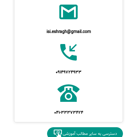
isi.eshragh@gmail.com
09149724933
041-33373424
دسترسی به سایر مطالب آموزشی