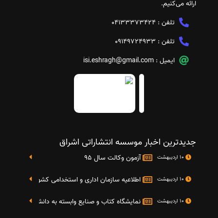
ارائه می‌کنیم.
تلفن :
04133373424
تلفن :
09149724933
ایمیل :
isi.eshragh@gmail.com
جدیدترین اخبار موسسه انتشاراتی اشراق
آزمون وکالت سال 95
10 اردیبهشت
اطلاعیه سازمان اداری و استخدامی کشور در خصوص نت
10 اردیبهشت
نمایشگاه کتاب و صنایع وابسته به دانشگاه صنعتی شریف 4 الی 8 مهر م
10 اردیبهشت