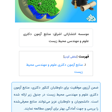
سفارش ویرایش
ترجمه عربی به فارسی
سفارش پارافریز
مشاهده همه زبان ها
سفارش فرمت‌بندی
سفارش کاهش کمیت
موسسه انتشاراتی اشراق: منابع آزمون دکتری
سفارش معرفی مجله
علوم و مهندسی محیط زیست
سفارش معرفی مقاله
سفارش معرفی کتاب
فهرست
]
[
سفارش چکیده مبسوط
منابع آزمون دکتری علوم و مهندسی محیط
سفارش ترجمه مولتی‌مدیا
زیست
سفارش گویندگی
سفارش تولید محتوا
ضمن آرزوی موفقیت برای داوطلبان کنکور دکتری، منابع آزمون
دکتری علوم و مهندسی محیط زیست در جدول زیر ارائه شده
سفارش ترجمه همزمان
است. دانشجویان و داوطلبان عزیز می‌توانند منابع معرفی‌شده
سفارش چکیده گرافیکی
را بررسی و جهت آمادگی بهتر برای آزمون مطالعه نمایند.
سفارش تهیه کاورلتر