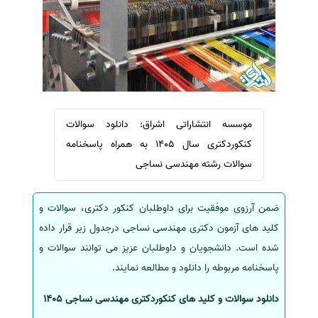
سفارش ویرایش
ترجمه عربی به فارسی
سفارش پارافریز
مشاهده همه زبان ها
سفارش فرمت‌بندی
سفارش کاهش کمیت
سفارش معرفی مجله
موسسه انتشاراتی اشراق: دانلود سوالات
سفارش معرفی مقاله
کنکوردکتری سال 1405 به همراه پاسخنامه
سفارش معرفی کتاب
سوالات رشته مهندسی نساجی
سفارش چکیده مبسوط
سفارش ترجمه مولتی‌مدیا
ضمن آرزوی موفقیت برای داوطلبان کنکور دکتری، سوالات و
سفارش گویندگی
کلید های آزمون دکتری مهندسی نساجی درجدول زیر قرار داده
سفارش تولید محتوا
شده است. دانشجویان و داوطلبان عزیز می توانند سوالات و
پاسخنامه مربوطه را دانلود و مطالعه نمایند.
سفارش ترجمه همزمان
سفارش چکیده گرافیکی
دانلود سوالات و کلید های کنکوردکتری مهندسی نساجی 1405
سفارش تهیه کاورلتر