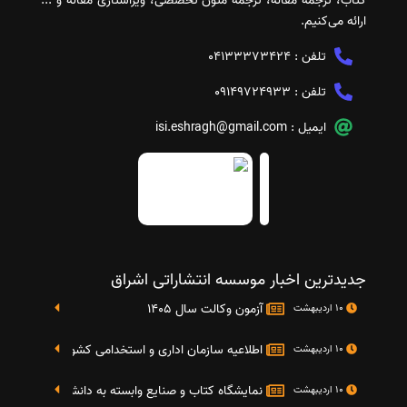
کتاب، ترجمه مقاله، ترجمه متون تخصصی، ویراستاری مقاله و ...
ارائه می‌کنیم.
تلفن :
04133373424
تلفن :
09149724933
ایمیل :
isi.eshragh@gmail.com
جدیدترین اخبار موسسه انتشاراتی اشراق
آزمون وکالت سال 1405
10 اردیبهشت
اطلاعیه سازمان اداری و استخدامی کشور در خصوص نت
10 اردیبهشت
نمایشگاه کتاب و صنایع وابسته به دانشگاه صنعتی شریف 4 الی 8 مهر م
10 اردیبهشت