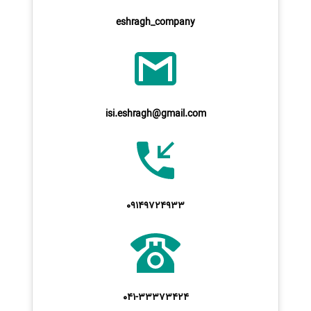
eshragh_company
isi.eshragh@gmail.com
09149724933
041-33373424