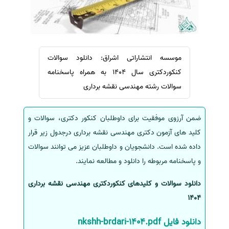
سفارش ویرایش
ترجمه عربی به فارسی
سفارش پارافریز
مشاهده همه زبان ها
سفارش فرمت‌بندی
موسسه انتشاراتی اشراق: دانلود سوالات
سفارش کاهش کمیت
کنکوردکتری سال 1404 به همراه پاسخنامه
سفارش معرفی مجله
سوالات رشته مهندسی نقشه برداری
سفارش معرفی مقاله
سفارش معرفی کتاب
ضمن آرزوی موفقیت برای داوطلبان کنکور دکتری، سوالات و
سفارش چکیده مبسوط
کلید های آزمون دکتری مهندسی نقشه برداری درجدول زیر قرار
سفارش ترجمه مولتی‌مدیا
داده شده است. دانشجویان و داوطلبان عزیز می توانند سوالات
سفارش گویندگی
و پاسخنامه مربوطه را دانلود و مطالعه نمایند.
سفارش تولید محتوا
دانلود سوالات و کلیدهای کنکوردکتری مهندسی نقشه برداری
سفارش ترجمه همزمان
1404
سفارش چکیده گرافیکی
دانلود فایل nkshh-brdari-1404.pdf
سفارش تهیه کاورلتر