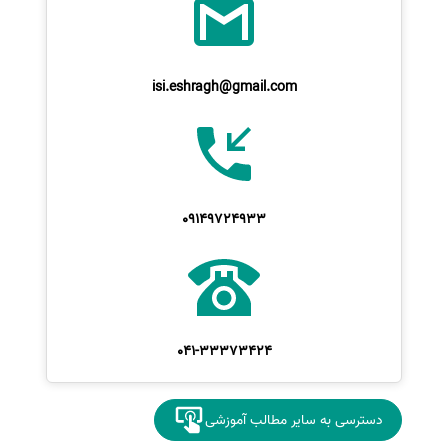
isi.eshragh@gmail.com
09149724933
041-33373424
دسترسی به سایر مطالب آموزشی