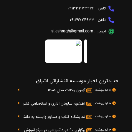
تلفن :
04133373424
تلفن :
09149724933
ایمیل :
isi.eshragh@gmail.com
جدیدترین اخبار موسسه انتشاراتی اشراق
آزمون وکالت سال 1405
10 اردیبهشت
اطلاعیه سازمان اداری و استخدامی کشور در خصوص نت
10 اردیبهشت
نمایشگاه کتاب و صنایع وابسته به دانشگاه صنعتی شریف 4 الی 8 مهر م
10 اردیبهشت
برگزاری 90 دوره آموزشی در مرکز آموزش فرهنگی دانشگاه علامه
10 اردیبهشت