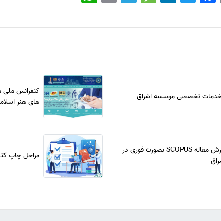
کنفرانس ملی م
 خدمات تخصصی موسسه اشراق
های هنر اسلامی
چاپ و پذیرش مقاله SCOPUS بصورت فوری در
مراحل چاپ کتا
راق