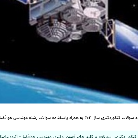
 همراه پاسخنامه سوالات رشته مهندسی هوافضا -آئرودینامیک
کنکور دکتری، سوالات و کلید های آزمون دکتری مهندسی هوافضا - آئرودینامیک