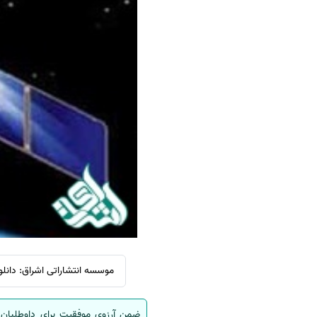
سفارش ویرایش
ترجمه عربی به فارسی
سفارش پارافریز
مشاهده همه زبان ها
سفارش فرمت‌بندی
سفارش کاهش کمیت
سفارش معرفی مجله
سفارش معرفی مقاله
سفارش معرفی کتاب
سفارش چکیده مبسوط
سفارش ترجمه مولتی‌مدیا
سفارش گویندگی
سفارش تولید محتوا
سفارش ترجمه همزمان
موسسه انتشاراتی اشراق: دانلود سوالات کنکوردکتری سال 402 به
سفارش چکیده گرافیکی
ضمن آرزوی موفقیت برای داوطلبان 
سفارش تهیه کاورلتر