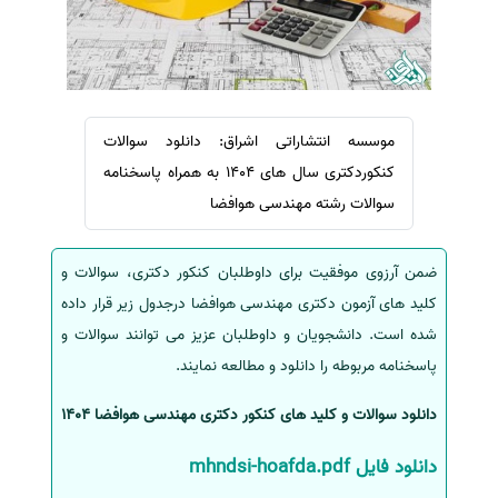
سفارش ویرایش
ترجمه عربی به فارسی
سفارش پارافریز
مشاهده همه زبان ها
سفارش فرمت‌بندی
سفارش کاهش کمیت
موسسه انتشاراتی اشراق: دانلود سوالات
سفارش معرفی مجله
کنکوردکتری سال های 1404 به همراه پاسخنامه
سوالات رشته مهندسی هوافضا
سفارش معرفی مقاله
سفارش معرفی کتاب
ضمن آرزوی موفقیت برای داوطلبان کنکور دکتری، سوالات و
سفارش چکیده مبسوط
کلید های آزمون دکتری مهندسی هوافضا درجدول زیر قرار داده
سفارش ترجمه مولتی‌مدیا
شده است. دانشجویان و داوطلبان عزیز می توانند سوالات و
سفارش گویندگی
پاسخنامه مربوطه را دانلود و مطالعه نمایند.
سفارش تولید محتوا
دانلود سوالات و کلید های کنکور دکتری مهندسی هوافضا 1404
سفارش ترجمه همزمان
سفارش چکیده گرافیکی
دانلود فایل mhndsi-hoafda.pdf
سفارش تهیه کاورلتر