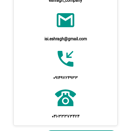
eshragh_company
isi.eshragh@gmail.com
09149724933
041-33373424