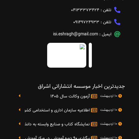
تلفن :
04133373424
تلفن :
09149724933
ایمیل :
isi.eshragh@gmail.com
جدیدترین اخبار موسسه انتشاراتی اشراق
آزمون وکالت سال 1405
10 اردیبهشت
اطلاعیه سازمان اداری و استخدامی کشور در خصوص نت
10 اردیبهشت
نمایشگاه کتاب و صنایع وابسته به دانشگاه صنعتی شریف 4 الی 8 مهر م
10 اردیبهشت
برگزاری 90 دوره آموزشی در مرکز آموزش فرهنگی دانشگاه علامه
10 اردیبهشت