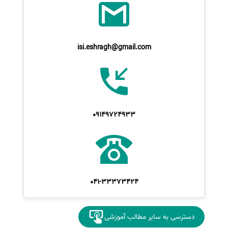
isi.eshragh@gmail.com
09149724933
041-33373424
دسترسی به سایر مطالب آموزشی