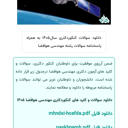
سفارش ویرایش
ترجمه عربی به فارسی
سفارش پارافریز
مشاهده همه زبان ها
سفارش فرمت‌بندی
سفارش کاهش کمیت
دانلود سوالات کنکوردکتری سال1405 به همراه
سفارش معرفی مجله
پاسخنامه سوالات رشته مهندسی هوافضا
سفارش معرفی مقاله
سفارش معرفی کتاب
ضمن آرزوی موفقیت برای داوطلبان کنکور دکتری، سوالات و
سفارش چکیده مبسوط
کلید های آزمون دکتری مهندسی هوافضا درجدول زیر قرار داده
شده است. دانشجویان و داوطلبان عزیز می توانند سوالات و
سفارش ترجمه مولتی‌مدیا
پاسخنامه مربوطه را دانلود و مطالعه نمایند.
سفارش گویندگی
سفارش تولید محتوا
دانلود سوالات و کلید های کنکوردکتری مهندسی هوافضا 1405
سفارش ترجمه همزمان
دانلود فایل mhndsi-hoafda.pdf
سفارش چکیده گرافیکی
دانلود فایل paskhnamh.pdf
سفارش تهیه کاورلتر