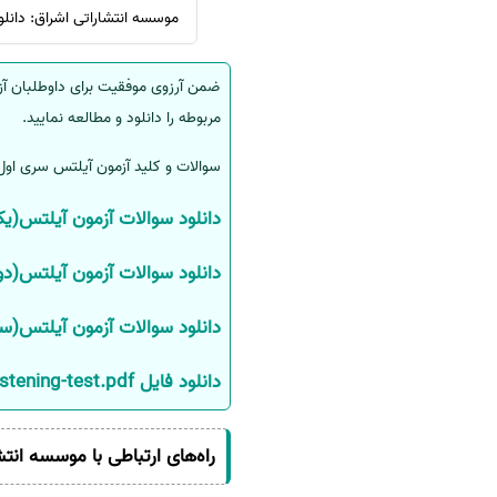
موسسه انتشاراتی اشراق: دانلود سوال
سفارش انگیزه‌نامه‌SOP
ضمن آرزوی موفقیت برای داوطلبان آزم
مربوطه را دانلود و مطالعه نمایید.
سوالات و کلید آزمون آیلتس سری اول بخش(NG
دانلود سوالات آزمون آیلتس(ی
دانلود سوالات آزمون آیلتس(دو
دانلود سوالات آزمون آیلتس(س
دانلود فایل download-crack-listening-test.pdf
راه‌های ارتباطی با موسسه انت