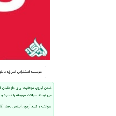
سفارش ویرایش
ترجمه عربی به فارسی
سفارش پارافریز
مشاهده همه زبان ها
سفارش فرمت‌بندی
سفارش کاهش کمیت
سفارش معرفی مجله
سفارش معرفی مقاله
سفارش معرفی کتاب
سفارش چکیده مبسوط
موسسه انتشاراتی اشراق: دانلود سوال
سفارش ترجمه مولتی‌مدیا
سفارش گویندگی
ضمن آرزوی موفقیت برای داوطلبان آز
سفارش تولید محتوا
می توانند سوالات مربوطه را دانلود و 
سفارش ترجمه همزمان
سوالات و کلید آزمون آیلتس بخش(LISTENING)
سفارش چکیده گرافیکی
سفارش تهیه کاورلتر