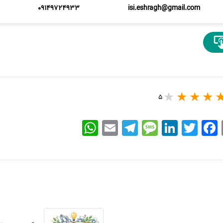
09149724933
isi.eshragh@gmail.com
5
WhatsApp
Email
Telegram
Message
LinkedIn
Twitter
Facebook