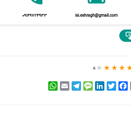
09149724933
isi.eshragh@gmail.com
5
WhatsApp
Email
Telegram
Message
LinkedIn
Twitter
Facebook