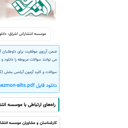
سفارش انگیزه‌نامه‌SOP
موسسه انتشاراتی اشراق: دانلود سوالات 
ضمن آرزوی موفقیت برای داوطلبان آز
می توانند سوالات مربوطه را دانلود و 
سوالات و کلید آزمون آیلتس بخش (READING)
دانلود فایل soalat-o-klidhai-aazmon-ailts.pdf
راه‌های ارتباطی با موسسه انت
کارشناسان و مشاوران موسسه انتشارا