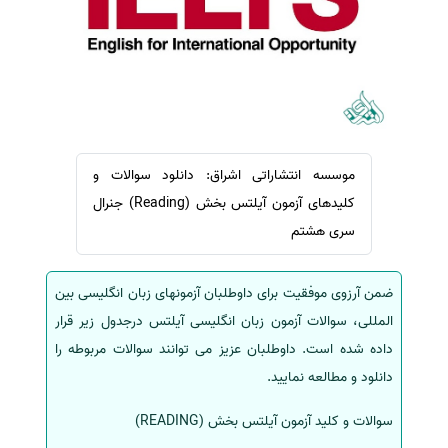
سفارش ویرایش
ترجمه عربی به فارسی
سفارش پارافریز
مشاهده همه زبان ها
سفارش فرمت‌بندی
سفارش کاهش کمیت
سفارش معرفی مجله
موسسه انتشاراتی اشراق: دانلود سوالات و
سفارش معرفی مقاله
کلیدهای آزمون آیلتس بخش (Reading) جنرال
سفارش معرفی کتاب
سری هشتم
سفارش چکیده مبسوط
سفارش ترجمه مولتی‌مدیا
ضمن آرزوی موفقیت برای داوطلبان آزمونهای زبان انگلیسی بین
سفارش گویندگی
المللی، سوالات آزمون زبان انگلیسی آیلتس درجدول زیر قرار
سفارش تولید محتوا
داده شده است. داوطلبان عزیز می توانند سوالات مربوطه را
دانلود و مطالعه نمایید.
سفارش ترجمه همزمان
سفارش چکیده گرافیکی
سوالات و کلید آزمون آیلتس بخش (READING)
سفارش تهیه کاورلتر