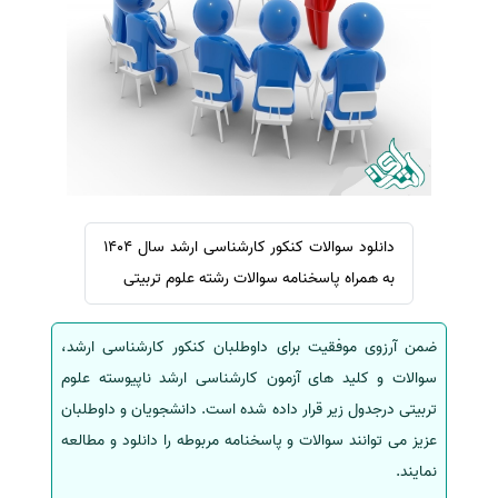
سفارش ویرایش
ترجمه عربی به فارسی
سفارش پارافریز
مشاهده همه زبان ها
سفارش فرمت‌بندی
سفارش کاهش کمیت
سفارش معرفی مجله
سفارش معرفی مقاله
سفارش معرفی کتاب
دانلود سوالات کنکور کارشناسی ارشد سال 1404
سفارش چکیده مبسوط
به همراه پاسخنامه سوالات رشته علوم تربیتی
سفارش ترجمه مولتی‌مدیا
ضمن آرزوی موفقیت برای داوطلبان کنکور کارشناسی ارشد،
سفارش گویندگی
سوالات و کلید های آزمون کارشناسی ارشد ناپیوسته علوم
سفارش تولید محتوا
تربیتی درجدول زیر قرار داده شده است. دانشجویان و داوطلبان
سفارش ترجمه همزمان
عزیز می توانند سوالات و پاسخنامه مربوطه را دانلود و مطالعه
سفارش چکیده گرافیکی
نمایند.
سفارش تهیه کاورلتر