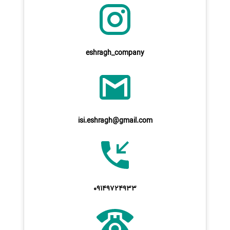
eshragh_company
isi.eshragh@gmail.com
09149724933