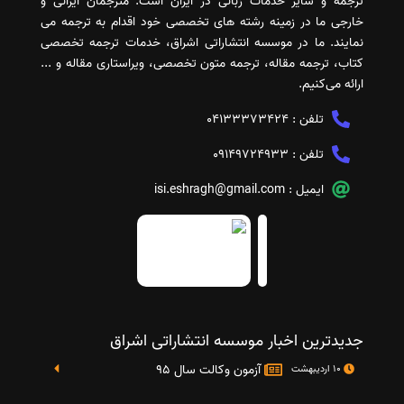
ترجمه و سایر خدمات زبانی در ایران است. مترجمان ایرانی و
خارجی ما در زمینه رشته های تخصصی خود اقدام به ترجمه می
نمایند. ما در موسسه انتشاراتی اشراق، خدمات ترجمه تخصصی
کتاب، ترجمه مقاله، ترجمه متون تخصصی، ویراستاری مقاله و ...
ارائه می‌کنیم.
تلفن :
04133373424
تلفن :
09149724933
ایمیل :
isi.eshragh@gmail.com
جدیدترین اخبار موسسه انتشاراتی اشراق
آزمون وکالت سال 95
10 اردیبهشت