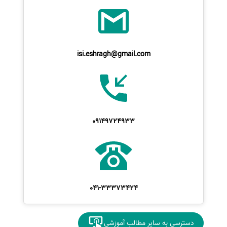
isi.eshragh@gmail.com
09149724933
041-33373424
دسترسی به سایر مطالب آموزشی