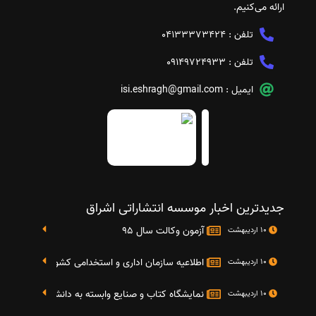
ارائه می‌کنیم.
تلفن :
04133373424
تلفن :
09149724933
ایمیل :
isi.eshragh@gmail.com
جدیدترین اخبار موسسه انتشاراتی اشراق
آزمون وکالت سال 95
10 اردیبهشت
اطلاعیه سازمان اداری و استخدامی کشور در خصوص نت
10 اردیبهشت
نمایشگاه کتاب و صنایع وابسته به دانشگاه صنعتی شریف 4 الی 8 مهر م
10 اردیبهشت