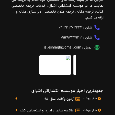
نمایند. ما در موسسه انتشاراتی اشراق، خدمات ترجمه تخصصی
کتاب، ترجمه مقاله، ترجمه متون تخصصی، ویراستاری مقاله و ...
ارائه می‌کنیم.
تلفن :
04133373424
تلفن :
09149724933
ایمیل :
isi.eshragh@gmail.com
جدیدترین اخبار موسسه انتشاراتی اشراق
آزمون وکالت سال 95
10 اردیبهشت
اطلاعیه سازمان اداری و استخدامی کشور در خصوص نت
10 اردیبهشت