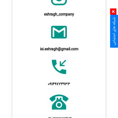
eshragh_company
شبکه های اجتماعی
isi.eshragh@gmail.com
09149724933