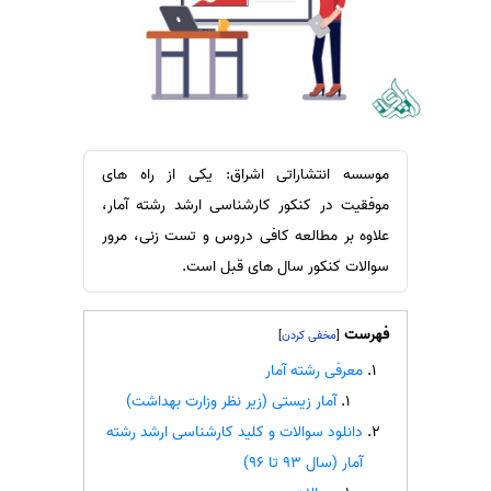
سفارش ویرایش
ترجمه عربی به فارسی
سفارش پارافریز
مشاهده همه زبان ها
سفارش فرمت‌بندی
سفارش کاهش کمیت
سفارش معرفی مجله
موسسه انتشاراتی اشراق: یکی از راه های
سفارش معرفی مقاله
موفقیت در کنکور کارشناسی ارشد رشته آمار،
علاوه بر مطالعه کافی دروس و تست زنی، مرور
سفارش معرفی کتاب
سوالات کنکور سال های قبل است.
سفارش چکیده مبسوط
سفارش ترجمه مولتی‌مدیا
فهرست
]
[
سفارش گویندگی
معرفی رشته آمار
سفارش تولید محتوا
آمار زیستی (زیر نظر وزارت بهداشت)
سفارش ترجمه همزمان
دانلود سوالات و کلید کارشناسی ارشد رشته
سفارش چکیده گرافیکی
آمار (سال 93 تا 96)
سفارش تهیه کاورلتر