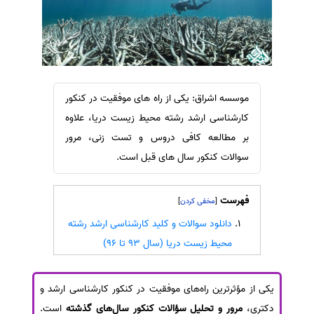
سفارش ویرایش
ترجمه عربی به فارسی
سفارش پارافریز
مشاهده همه زبان ها
سفارش فرمت‌بندی
سفارش کاهش کمیت
موسسه اشراق: یکی از راه های موفقیت در کنکور
سفارش معرفی مجله
کارشناسی ارشد رشته محیط زیست دریا، علاوه
سفارش معرفی مقاله
بر مطالعه کافی دروس و تست زنی، مرور
سفارش معرفی کتاب
سوالات کنکور سال های قبل است.
سفارش چکیده مبسوط
سفارش ترجمه مولتی‌مدیا
فهرست
]
[
سفارش گویندگی
دانلود سوالات و کلید کارشناسی ارشد رشته
محیط زیست دریا (سال 93 تا 96)
سفارش تولید محتوا
سفارش ترجمه همزمان
یکی از مؤثرترین راه‌های موفقیت در کنکور کارشناسی ارشد و
سفارش چکیده گرافیکی
دکتری،
مرور و تحلیل سؤالات کنکور سال‌های گذشته
است.
سفارش تهیه کاورلتر