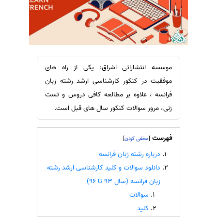
سفارش ویرایش
ترجمه عربی به فارسی
سفارش پارافریز
مشاهده همه زبان ها
سفارش فرمت‌بندی
سفارش کاهش کمیت
موسسه انتشاراتی اشراق: یکی از راه های
سفارش معرفی مجله
موفقیت در کنکور کارشناسی ارشد رشته زبان
سفارش معرفی مقاله
فرانسه ، علاوه بر مطالعه کافی دروس و تست
سفارش معرفی کتاب
زنی، مرور سوالات کنکور سال های قبل است.
سفارش چکیده مبسوط
سفارش ترجمه مولتی‌مدیا
فهرست
]
[
سفارش گویندگی
درباره رشته زبان فرانسه
دانلود سوالات و کلید کارشناسی ارشد رشته
سفارش تولید محتوا
زبان فرانسه (سال 93 تا 96)
سفارش ترجمه همزمان
سوالات
سفارش چکیده گرافیکی
کلید
سفارش تهیه کاورلتر