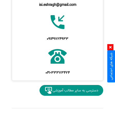
isi.eshragh@gmail.com
09149724933
شبکه های اجتماعی
041-33373424
دسترسی به سایر مطالب آموزشی