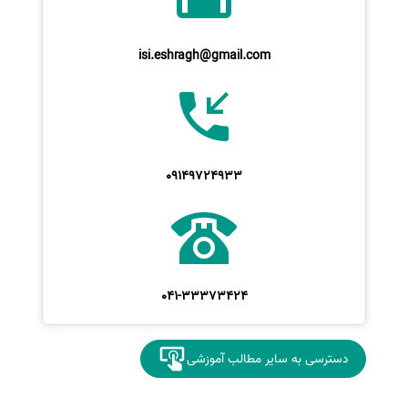
isi.eshragh@gmail.com
09149724933
041-33373424
دسترسی به سایر مطالب آموزشی