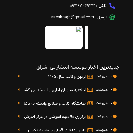
تلفن :
09149724933
ایمیل :
isi.eshragh@gmail.com
جدیدترین اخبار موسسه انتشاراتی اشراق
آزمون وکالت سال 1405
10 اردیبهشت
اطلاعیه سازمان اداری و استخدامی کشور در خصوص نت
10 اردیبهشت
نمایشگاه کتاب و صنایع وابسته به دانشگاه صنعتی شریف 4 الی 8 مهر م
10 اردیبهشت
برگزاری 90 دوره آموزشی در مرکز آموزش فرهنگی دانشگاه علامه
10 اردیبهشت
تاثیر مقاله در قبولی مصاحبه دکتری
10 اردیبهشت