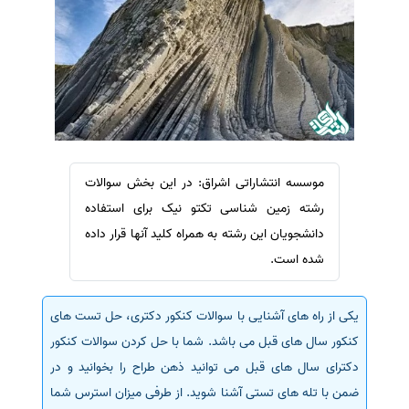
سفارش ویرایش
ترجمه عربی به فارسی
سفارش پارافریز
مشاهده همه زبان ها
سفارش فرمت‌بندی
سفارش کاهش کمیت
سفارش معرفی مجله
سفارش معرفی مقاله
موسسه انتشاراتی اشراق: در این بخش سوالات
سفارش معرفی کتاب
رشته زمین شناسی تکتو نیک برای استفاده
سفارش چکیده مبسوط
دانشجویان این رشته به همراه کلید آنها قرار داده
سفارش ترجمه مولتی‌مدیا
شده است.
سفارش گویندگی
یکی از راه های آشنایی با سوالات کنکور دکتری، حل تست های
سفارش تولید محتوا
کنکور سال های قبل می باشد. شما با حل کردن سوالات کنکور
سفارش ترجمه همزمان
دکترای سال های قبل می توانید ذهن طراح را بخوانید و در
سفارش چکیده گرافیکی
ضمن با تله های تستی آشنا شوید. از طرفی میزان استرس شما
سفارش تهیه کاورلتر