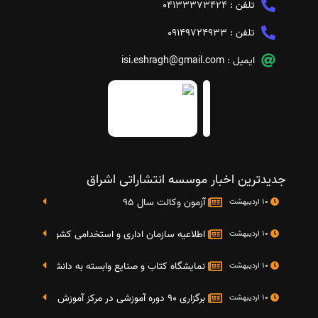
تلفن :
04133373424
تلفن :
09149724933
ایمیل :
isi.eshragh@gmail.com
جدیدترین اخبار موسسه انتشاراتی اشراق
آزمون وکالت سال 95
10 اردیبهشت
اطلاعیه سازمان اداری و استخدامی کشور در خصوص نت
10 اردیبهشت
نمایشگاه کتاب و صنایع وابسته به دانشگاه صنعتی شریف 4 الی 8 مهر م
10 اردیبهشت
برگزاری 90 دوره آموزشی در مرکز آموزش فرهنگی دانشگاه علامه
10 اردیبهشت