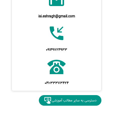
isi.eshragh@gmail.com
09149724933
041-33373424
دسترسی به سایر مطالب آموزشی