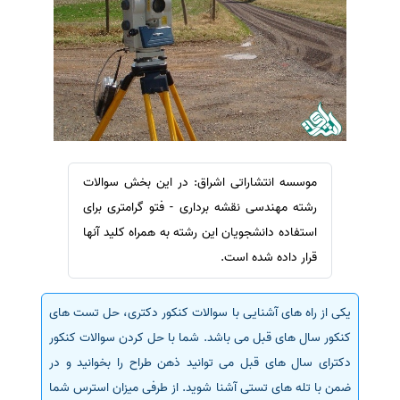
سفارش ویرایش
ترجمه عربی به فارسی
سفارش پارافریز
مشاهده همه زبان ها
سفارش فرمت‌بندی
سفارش کاهش کمیت
سفارش معرفی مجله
سفارش معرفی مقاله
موسسه انتشاراتی اشراق: در این بخش سوالات
سفارش معرفی کتاب
رشته مهندسی نقشه برداری - فتو گرامتری برای
سفارش چکیده مبسوط
استفاده دانشجویان این رشته به همراه کلید آنها
سفارش ترجمه مولتی‌مدیا
قرار داده شده است.
سفارش گویندگی
سفارش تولید محتوا
یکی از راه های آشنایی با سوالات کنکور دکتری، حل تست های
کنکور سال های قبل می باشد. شما با حل کردن سوالات کنکور
سفارش ترجمه همزمان
دکترای سال های قبل می توانید ذهن طراح را بخوانید و در
سفارش چکیده گرافیکی
ضمن با تله های تستی آشنا شوید. از طرفی میزان استرس شما
سفارش تهیه کاورلتر