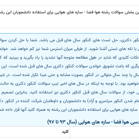
ن بخش سوالات رشته هوا فضا - سازه های هوایی برای استفاده دانشجویان این رشته ب
کنکور دکتری، حل تست های کنکور سال های قبل می باشد. شما با حل کردن سوا
من با تله های تستی آشنا شوید. از طرفی میزان استرس شما نیز کم خواهد شد. خ
کات کلیدی که شاید در طول مطالعه متوجه آنها نشدید را یاد بگیرید و ببینید ک
یگری که باعث تشویق خواندن سوالات کنکور دکتری سال های قبل شده است، این
ل یا چند سال متوالی در کنکور بصورت مشابه و حتی عینا تکرار شده است. در نتی
واهید بود. با توجه به اینکه در سال های اخیر تیپ سوالات کنکور دکتری به حال
د، از سوالات سال های قبل کنکور دکتری نیز استفاده کنید. بنابراین تصمیم گرف
9 تا 97 ( از زمان ادغام شدن کنکور سراسری و آزاد) به دانشجویان و داوطلبان شرکت کننده در ک
زه های هوایی برای استفاده دانشجویان این رشته به همراه کلید آنها قرار داده ش
هوا فضا - سازه های هوایی (سال 93 تا 97)
کلید