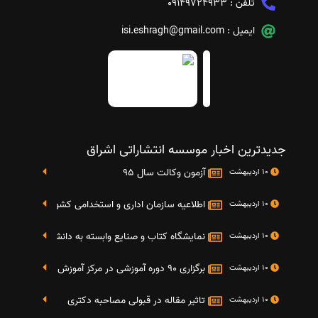
تلفن :
09149724933
ایمیل :
isi.eshragh@gmail.com
جدیدترین اخبار موسسه انتشاراتی اشراق
آزمون وکالت سال 95
10 اردیبهشت
اطلاعیه سازمان اداری و استخدامی کشور در خصوص نت
10 اردیبهشت
نمایشگاه کتاب و صنایع وابسته به دانشگاه صنعتی شریف 4 الی 8 مهر م
10 اردیبهشت
برگزاری 90 دوره آموزشی در مرکز آموزش فرهنگی دانشگاه علامه
10 اردیبهشت
تاثیر مقاله در قبولی مصاحبه دکتری
10 اردیبهشت