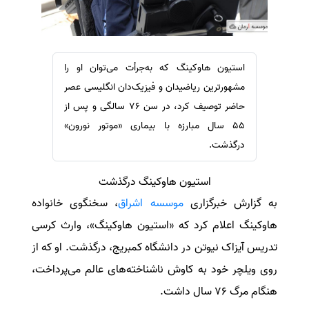
سفارش ویرایش
ترجمه عربی به فارسی
سفارش پارافریز
مشاهده همه زبان ها
سفارش فرمت‌بندی
استیون هاوکینگ که به‌جرأت می‌توان او را
سفارش کاهش کمیت
مشهورترین ریاضیدان و فیزیک‌دان انگلیسی عصر
سفارش معرفی مجله
حاضر توصیف کرد، در سن ۷۶ سالگی و پس از
۵۵ سال مبارزه با بیماری «موتور نورون»
سفارش معرفی مقاله
درگذشت.
سفارش معرفی کتاب
سفارش چکیده مبسوط
استیون هاوکینگ درگذشت
سفارش ترجمه مولتی‌مدیا
به گزارش خبرگزاری
موسسه اشراق
، سخنگوی خانواده
سفارش گویندگی
هاوکینگ اعلام کرد که «استیون هاوکینگ»، وارث کرسی
سفارش تولید محتوا
تدریس آیزاک نیوتن در دانشگاه کمبریج، درگذشت. او که از
سفارش ترجمه همزمان
روی ویلچر خود به کاوش ناشناخته‌های عالم می‌پرداخت،
سفارش چکیده گرافیکی
هنگام مرگ ۷۶ سال داشت.
سفارش تهیه کاورلتر