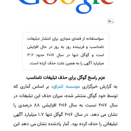
سفارش ویرایش
ترجمه عربی به فارسی
سفارش پارافریز
مشاهده همه زبان ها
سفارش فرمت‌بندی
سفارش کاهش کمیت
سواستفاده از فضای مجازی برای انتشار تبلیغات
سفارش معرفی مجله
نامناسب و فریبنده روز به روز در حال افزایش
سفارش معرفی مقاله
است و گوگل تنها در سال ۲۰۱۷ حدود ۳.۲
میلیارد آگهی را به همین علت حذف کرده است.
سفارش معرفی کتاب
سفارش چکیده مبسوط
عزم راسخ گوگل برای حذف تبلیغات نامناسب
سفارش ترجمه مولتی‌مدیا
به گزارش خبرگزاری
موسسه اشراق
، بر اساس آماری که
سفارش گویندگی
توسط خود گوگل منتشر شده، میزان حذف این تبلیغات در
سفارش تولید محتوا
سال ۲۰۱۷ نسبت به سال ۲۰۱۶ افزایشی ۸۸ درصدی را
سفارش ترجمه همزمان
نشان می دهد. در سال ۲۰۱۶ گوگل تنها ۱.۷ میلیارد آگهی
سفارش چکیده گرافیکی
تبلیغاتی را حذف کرده بود. آمار یادشده نشان می دهد این
سفارش تهیه کاورلتر