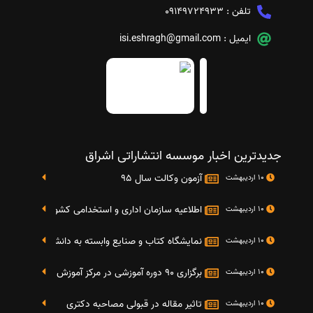
تلفن :
09149724933
ایمیل :
isi.eshragh@gmail.com
جدیدترین اخبار موسسه انتشاراتی اشراق
آزمون وکالت سال 95
10 اردیبهشت
اطلاعیه سازمان اداری و استخدامی کشور در خصوص نت
10 اردیبهشت
نمایشگاه کتاب و صنایع وابسته به دانشگاه صنعتی شریف 4 الی 8 مهر م
10 اردیبهشت
برگزاری 90 دوره آموزشی در مرکز آموزش فرهنگی دانشگاه علامه
10 اردیبهشت
تاثیر مقاله در قبولی مصاحبه دکتری
10 اردیبهشت