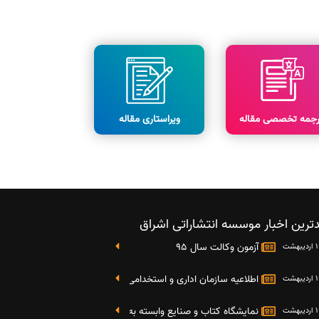
رجمه تخصصی مقاله
ویراستاری مقاله
ترین اخبار موسسه انتشاراتی اشراق
آزمون وکالت سال 95
اطلاعیه سازمان اداری و استخدامی کشور در خصوص نتایج دومین آز
نمایشگاه کتاب و صنایع وابسته به دانشگاه صنعتی شریف 4 الی 8 مهر ماه 95