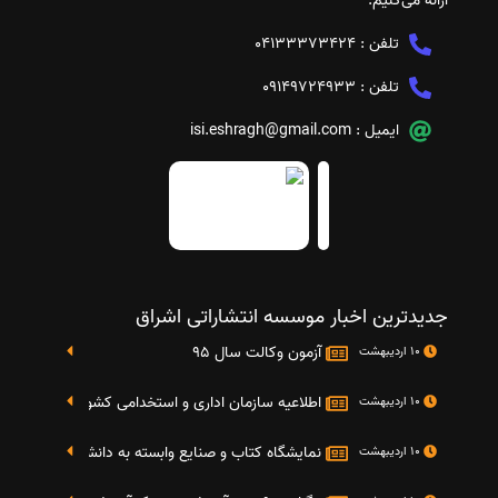
ارائه می‌کنیم.
تلفن :
04133373424
تلفن :
09149724933
ایمیل :
isi.eshragh@gmail.com
جدیدترین اخبار موسسه انتشاراتی اشراق
آزمون وکالت سال 95
10 اردیبهشت
اطلاعیه سازمان اداری و استخدامی کشور در خصوص نت
10 اردیبهشت
نمایشگاه کتاب و صنایع وابسته به دانشگاه صنعتی شریف 4 الی 8 مهر م
10 اردیبهشت