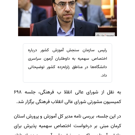
سفارش ویرایش
ترجمه عربی به فارسی
سفارش پارافریز
مشاهده همه زبان ها
سفارش فرمت‌بندی
سفارش کاهش کمیت
سفارش معرفی مجله
رئیس سازمان سنجش آموزش کشور درباره
سفارش معرفی مقاله
اختصاص سهمیه به داوطلبان آزمون سراسری
سفارش معرفی کتاب
دانشگاه‌ها در مناطق زلزله‌زده کشور توضیحاتی
سفارش چکیده مبسوط
داد.
سفارش ترجمه مولتی‌مدیا
به نقل از شورای عالی انقلا ب فرهنگی، جلسه ۶۹۸
سفارش گویندگی
کمیسیون مشورتی شورای عالی انقلاب فرهنگی برگزار شد.
سفارش تولید محتوا
سفارش ترجمه همزمان
در این جلسه، بررسی نامه مدیر کل آموزش و پرورش استان
سفارش چکیده گرافیکی
کرمان مبنی بر درخواست اختصاص سهمیه پذیرش برای
سفارش تهیه کاورلتر