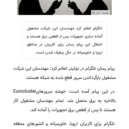
سفارش ویرایش
ترجمه عربی به فارسی
سفارش پارافریز
مشاهده همه زبان ها
سفارش فرمت‌بندی
تلگرام اعلام کرد مهندسان این شرکت مشغول
سفارش کاهش کمیت
آماده سازی تجهیزات پس از قطعی برق هستند و
سفارش معرفی مجله
اختلال این پیام رسان برای کاربران در مناطق
اروپا و خاورمیانه در حال برطرف شدن است.
سفارش معرفی مقاله
سفارش معرفی کتاب
پیام رسان تلگرام در توئیتر اعلام کرد: مهندسان این شرکت
سفارش چکیده مبسوط
مشغول بازگرداندن سرور قطع شده به شبکه هستند.
سفارش ترجمه مولتی‌مدیا
سفارش گویندگی
در این پیام آمده است: خوشه سرورهایEurocluster
بالاخره به برق متصل شد. تمام مهندسان مشغول کار
سفارش تولید محتوا
هستند تا پس از قطعی برق تجهیزات را آماده کند.
سفارش ترجمه همزمان
سفارش چکیده گرافیکی
تلگرام برای کاربران اروپا، خاورمیانه و کشورهای منطقه
سفارش تهیه کاورلتر