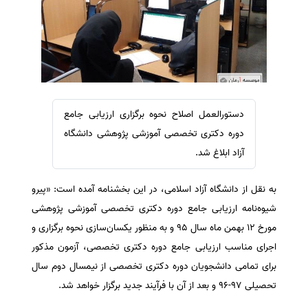
سفارش ویرایش
ترجمه عربی به فارسی
سفارش پارافریز
مشاهده همه زبان ها
سفارش فرمت‌بندی
سفارش کاهش کمیت
سفارش معرفی مجله
دستورالعمل اصلاح نحوه برگزاری ارزیابی جامع
سفارش معرفی مقاله
دوره دکتری تخصصی آموزشی پژوهشی دانشگاه
سفارش معرفی کتاب
آزاد ابلاغ شد.
سفارش چکیده مبسوط
به نقل از دانشگاه آزاد اسلامی، در این بخشنامه آمده است: «پیرو
سفارش ترجمه مولتی‌مدیا
شیوه‌نامه ارزیابی جامع دوره دکتری تخصصی آموزشی پژوهشی
سفارش گویندگی
مورخ ۱۲ بهمن ماه سال ۹۵ و به منظور یکسان‌سازی نحوه برگزاری و
سفارش تولید محتوا
اجرای مناسب ارزیابی جامع دوره دکتری تخصصی، آزمون مذکور
سفارش ترجمه همزمان
برای تمامی دانشجویان دوره دکتری تخصصی از نیمسال دوم سال
سفارش چکیده گرافیکی
تحصیلی ۹۷-۹۶ و بعد از آن با فرآیند جدید برگزار خواهد شد.
سفارش تهیه کاورلتر