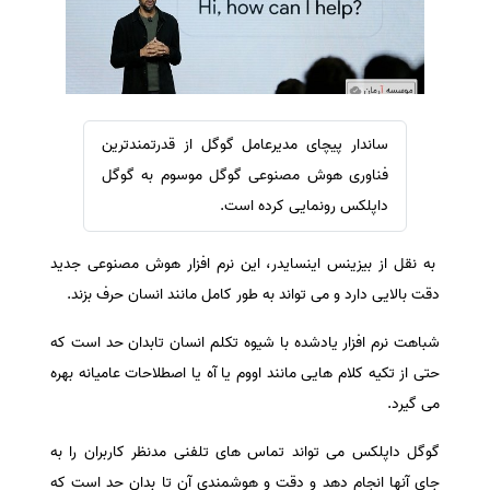
سفارش ویرایش
ترجمه عربی به فارسی
سفارش پارافریز
مشاهده همه زبان ها
سفارش فرمت‌بندی
سفارش کاهش کمیت
ساندار پیچای مدیرعامل گوگل از قدرتمندترین
سفارش معرفی مجله
فناوری هوش مصنوعی گوگل موسوم به گوگل
سفارش معرفی مقاله
داپلکس رونمایی کرده است.
سفارش معرفی کتاب
به نقل از بیزینس اینسایدر، این نرم افزار هوش مصنوعی جدید
سفارش چکیده مبسوط
دقت بالایی دارد و می تواند به طور کامل مانند انسان حرف بزند.
سفارش ترجمه مولتی‌مدیا
شباهت نرم افزار یادشده با شیوه تکلم انسان تابدان حد است که
سفارش گویندگی
حتی از تکیه کلام هایی مانند اووم یا آه یا اصطلاحات عامیانه بهره
سفارش تولید محتوا
می گیرد.
سفارش ترجمه همزمان
گوگل داپلکس می تواند تماس های تلفنی مدنظر کاربران را به
سفارش چکیده گرافیکی
جای آنها انجام دهد و دقت و هوشمندی آن تا بدان حد است که
سفارش تهیه کاورلتر