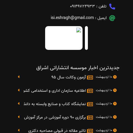
تلفن :
09149724933
ایمیل :
isi.eshragh@gmail.com
جدیدترین اخبار موسسه انتشاراتی اشراق
آزمون وکالت سال 95
10 اردیبهشت
اطلاعیه سازمان اداری و استخدامی کشور در خصوص نت
10 اردیبهشت
نمایشگاه کتاب و صنایع وابسته به دانشگاه صنعتی شریف 4 الی 8 مهر م
10 اردیبهشت
برگزاری 90 دوره آموزشی در مرکز آموزش فرهنگی دانشگاه علامه
10 اردیبهشت
تاثیر مقاله در قبولی مصاحبه دکتری
10 اردیبهشت