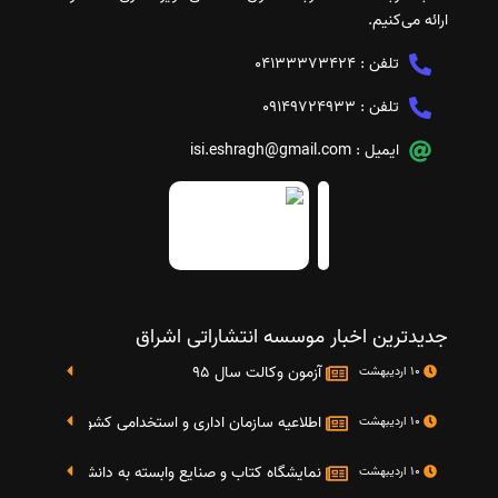
ارائه می‌کنیم.
تلفن :
04133373424
تلفن :
09149724933
ایمیل :
isi.eshragh@gmail.com
جدیدترین اخبار موسسه انتشاراتی اشراق
آزمون وکالت سال 95
10 اردیبهشت
اطلاعیه سازمان اداری و استخدامی کشور در خصوص نت
10 اردیبهشت
نمایشگاه کتاب و صنایع وابسته به دانشگاه صنعتی شریف 4 الی 8 مهر م
10 اردیبهشت