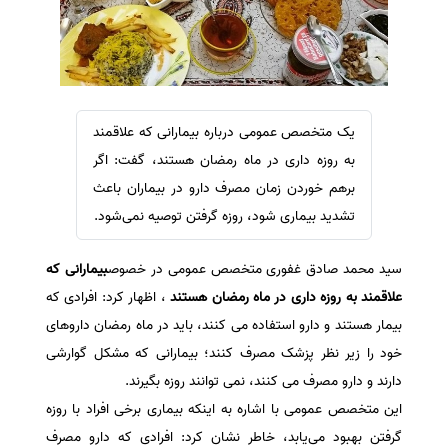
سفارش ویرایش
ترجمه عربی به فارسی
سفارش پارافریز
مشاهده همه زبان ها
سفارش فرمت‌بندی
سفارش کاهش کمیت
یک متخصص عمومی درباره بیمارانی که علاقمند
سفارش معرفی مجله
به روزه داری در ماه رمضان هستند، گفت: اگر
سفارش معرفی مقاله
برهم خوردن زمان مصرف دارو در بیماران باعث
تشدید بیماری شود، روزه گرفتن توصیه نمی‌شود.
سفارش معرفی کتاب
سفارش چکیده مبسوط
سید محمد صادق غفوری متخصص عمومی در خصوص
بیمارانی که
سفارش ترجمه مولتی‌مدیا
علاقمند به روزه داری در ماه رمضان هستند
، اظهار کرد: افرادی که
سفارش گویندگی
بیمار هستند و دارو استفاده می کنند، باید در ماه رمضان داروهای
سفارش تولید محتوا
خود را زیر نظر پزشک مصرف کنند؛ بیمارانی که مشکل گوارشی
دارند و دارو مصرف می کنند، نمی توانند روزه بگیرند.
سفارش ترجمه همزمان
این متخصص عمومی با اشاره به اینکه بیماری برخی افراد با روزه
سفارش چکیده گرافیکی
گرفتن بهبود می‌یابد، خاطر نشان کرد: افرادی که دارو مصرف
سفارش تهیه کاورلتر