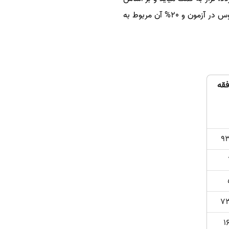
تراز داوطلبان رتبه آنها بدست مي آيد. ماكزيمم تراز هر فرد 10000 مي­باشد كه 80% آن مربوط به ميانگين دروس در آزمون و 20% آن مربوط به
فقه
9
7
1