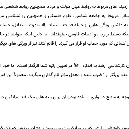
ر زمینه های مربوط به روابط میان دولت و مردم همچنین روابط شخصی 
مسائل مربوط به جامعه شناسی، علوم فلسفی و همچنین روانشناسی مرت
به داشتن ویژگی هایی از جمله قدرت استنباط بالا ،قدرت استدلال، جسار
 تسلط بر زبان و ادبیات فارسی حقوقدانان به دلیل اینکه بتوانند در جا
س کسانی که مورد خطاب او قرار می گیرند را قانع کنند نیز از ویژگی های د
همانطور كه مي­دانيد معدل در آزمون كارشناسي ارشد به اندازه 20% در تعيين رتبه
ولاً اين ضريب بين 1 تا 1/1 مي­باشد.
وجه به سطح دشواري و ساده بودن آن براي رتبه هاي مختلف، ميانگين درص
زمون كارشناسي ارشد كه در ميانگين دروس خود را نشان مي­دهد كمرنگ گردد