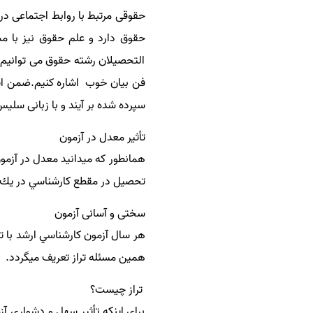
حقوقی مرتبط با روابط اجتماعی د
سفارش انگیزه‌نامه‌SOP
حقوق دارد و علم حقوق نیز با 
التحصیلان رشته حقوق می توانیم 
فن بیان خوب اشاره کنیم.ضمن اینکه
سپرده شده بر آیند و با زبانی سلی
تأثير معدل در آزمون
تحصيل در مقطع كارشناسي در يك عدد بزرگتر از 1 ضرب شده و معدل مؤثر نام گذاري ميگردد. معم
سختی و آسانی آزمون
هر سال آزمون كارشناسي ارشد با ت
همين مسئله تراز تعريف ميگردد.
تراز چيست؟
براي اينكه تأثير سهل و دشواري آ