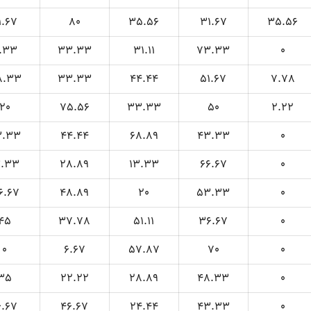
1.67
80
35.56
31.67
35.56
.33
33.33
31.11
73.33
0
8.33
33.33
44.44
51.67
7.78
20
75.56
33.33
50
2.22
3.33
44.44
68.89
43.33
0
3.33
28.89
13.33
66.67
0
6.67
48.89
20
53.33
0
45
37.78
51.11
36.67
0
0
6.67
57.87
70
0
35
22.22
28.89
48.33
0
6.67
46.67
24.44
43.33
0