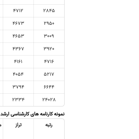
4712
2845
4673
2950
4653
3009
4367
3920
4161
4716
4054
5217
3794
6644
2334
24028
نمونه کارنامه های کارشناسی ارشد رشته حقوق س
رتبه
تراز
م