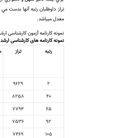
معدل مي­باشد.
نمونه كارنامه آزمون كارشناسی ار
نمونه کارنامه های کارشناسی ارشد رشته حقو
رتبه
تراز
م
9629
2
8258
40
7794
65
7536
92
7469
105