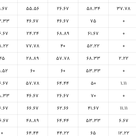
1.67
55.56
26.67
58.34
37.78
3.33
46.67
46.67
75
0
6.67
24.24
68.89
61.67
0
8.22
77.78
40
52.22
0
45
28.89
57.78
68.33
2.22
1.52
60
60
53.33
0
6.67
57.78
64.44
50
1.11
8.33
46.67
26.67
70
0
6.67
66.67
62.66
41.67
11.11
6.67
48.89
64.44
53.33
6.67
0
64.44
44.22
65
12.22