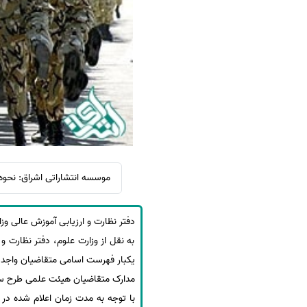
سفارش ویرایش
ترجمه عربی به فارسی
سفارش پارافریز
مشاهده همه زبان ها
سفارش فرمت‌بندی
سفارش کاهش کمیت
سفارش معرفی مجله
سفارش معرفی مقاله
سفارش معرفی کتاب
سفارش چکیده مبسوط
موسسه انتشاراتی اشراق: نحوه
سفارش ترجمه مولتی‌مدیا
سفارش گویندگی
دفتر نظارت و ارزیابی آموزش عالی و
سفارش تولید محتوا
به نقل از وزارت علوم، دفتر نظارت و
یکبار فهرست اسامی متقاضیان واجد 
سفارش ترجمه همزمان
مدارک متقاضیان هیئت علمی طرح سربازی حداقل 2 ماه قبل از سررسید تاریخ برگه اعزام به خدمت در سامانه
سفارش چکیده گرافیکی
سفارش تهیه کاورلتر