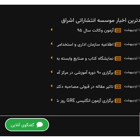
ترین اخبار موسسه انتشاراتی اشراق
آزمون وکالت سال 95
اطلاعیه سازمان اداری و استخدامی کشور در خصوص نتایج دومین آز
نمایشگاه کتاب و صنایع وابسته به دانشگاه صنعتی شریف 4 الی 8 مهر ماه 95
برگزاری 90 دوره آموزشی در مرکز آموزش فرهنگی دانشگاه علامه
تاثیر مقاله در قبولی مصاحبه دکتری
برگزاری آزمون انگلیسی GRE روز شنبه 27 شهریور(مقارن با 17 سپتامبر 2016)
هزینه چاپ مقاله در مجلات ISI، Scopus، PubMed و ISC +
گفتگوی آنلاین
عوامل مؤثر بر هزینه