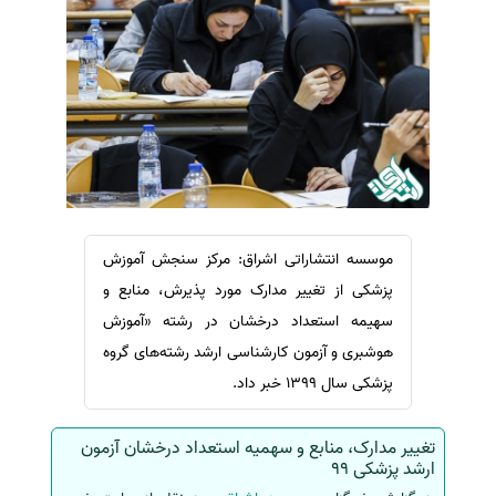
سفارش ویرایش
ترجمه عربی به فارسی
سفارش پارافریز
مشاهده همه زبان ها
سفارش فرمت‌بندی
سفارش کاهش کمیت
سفارش معرفی مجله
سفارش معرفی مقاله
سفارش معرفی کتاب
موسسه انتشاراتی اشراق: مرکز سنجش آموزش
سفارش چکیده مبسوط
پزشکی از تغییر مدارک مورد پذیرش، منابع و
سفارش ترجمه مولتی‌مدیا
سھیمه استعداد درخشان در رشته «آموزش
سفارش گویندگی
هوشبری و آزمون کارشناسی ارشد رشته‌ھای گروه
پزشکی سال 1399 خبر داد.
سفارش تولید محتوا
سفارش ترجمه همزمان
تغییر مدارک، منابع و سهمیه استعداد درخشان آزمون
سفارش چکیده گرافیکی
ارشد پزشکی 99
سفارش تهیه کاورلتر