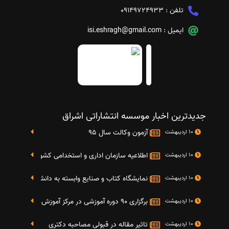
تلفن :
09149724933
ایمیل :
isi.eshragh@gmail.com
جدیدترین اخبار موسسه انتشاراتی اشراق
آزمون وکالت سال 95
10 اردیبهشت
اطلاعیه سازمان اداری و استخدامی کشور در خصوص نت
10 اردیبهشت
نمایشگاه کتاب و صنایع وابسته به دانشگاه صنعتی شریف 4 الی 8 مهر م
10 اردیبهشت
برگزاری 90 دوره آموزشی در مرکز آموزش فرهنگی دانشگاه علامه
10 اردیبهشت
تاثیر مقاله در قبولی مصاحبه دکتری
10 اردیبهشت