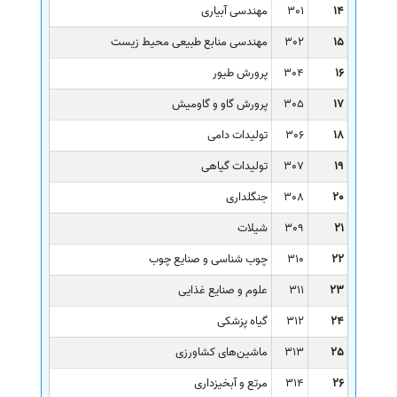
14
301
مهندسی آبیاری
15
302
مهندسی منابع طبیعی محیط زیست
16
304
پرورش طیور
17
305
پرورش گاو و گاومیش
18
306
تولیدات دامی
19
307
تولیدات گیاهی
20
308
جنگلداری
21
309
شیلات
22
310
چوب شناسی و صنایع چوب
23
311
علوم و صنایع غذایی
24
312
گیاه پزشکی
25
313
ماشین‌های کشاورزی
26
314
مرتع و آبخیزداری