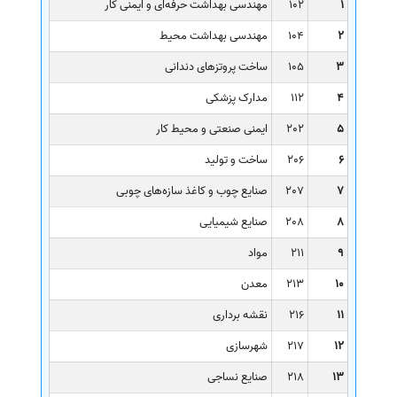
1
102
مهندسی بهداشت حرفه‌ای و ایمنی کار
2
104
مهندسی بهداشت محیط
3
105
ساخت پروتزهای دندانی
4
112
مدارک پزشکی
5
202
ایمنی صنعتی و محیط کار
6
206
ساخت و تولید
7
207
صنایع چوب و کاغذ سازه‌های چوبی
8
208
صنایع شیمیایی
9
211
مواد
10
213
معدن
11
216
نقشه برداری
12
217
شهرسازی
13
218
صنایع نساجی