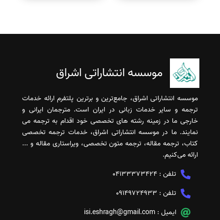
موسسه انتشاراتی اشراق
موسسه انتشاراتی اشراق، جامع‌ترین و برترین پلتفرم ارائه خدمات
ترجمه و سایر خدمات زبانی در ایران است. مترجمان ایرانی و
خارجی ما در زمینه رشته های تخصصی خود اقدام به ترجمه می
نمایند. ما در موسسه انتشاراتی اشراق، خدمات ترجمه تخصصی
کتاب، ترجمه مقاله، ترجمه متون تخصصی، ویراستاری مقاله و ...
ارائه می‌کنیم.
تلفن :
04133373424
تلفن :
09149724933
ایمیل :
isi.eshragh@gmail.com