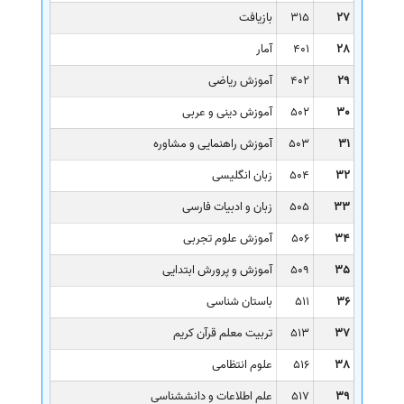
27
315
بازیافت
28
401
آمار
29
402
آموزش ریاضی
30
502
آموزش دینی و عربی
31
503
آموزش راهنمایی و مشاوره
32
504
زبان انگلیسی
33
505
زبان و ادبیات فارسی
34
506
آموزش علوم تجربی
35
509
آموزش و پرورش ابتدایی
36
511
باستان شناسی
37
513
تربیت معلم قرآن کریم
38
516
علوم انتظامی
39
517
علم اطلاعات و دانششناسی