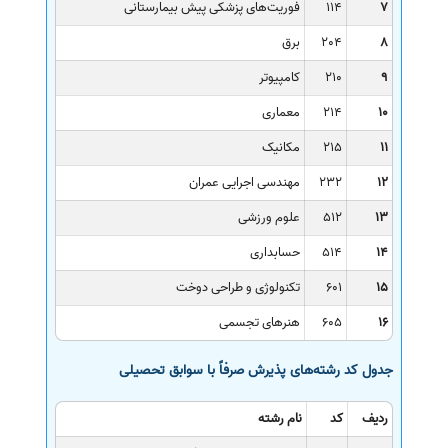
7
114
فوریت‌های پزشکی پیش بیمارستانی
8
204
برق
9
210
کامپیوتر
10
214
معماری
11
215
مکانیک
12
232
مهندسی اجرایی عمران
13
512
علوم ورزشی
14
514
حسابداری
15
601
تکنولوژی و طراحی دوخت
16
605
هنرهای تجسمی
جدول کد رشته‌های پذیرش صرفاً با سوابق تحصیلی
ردیف
کد
نام رشته