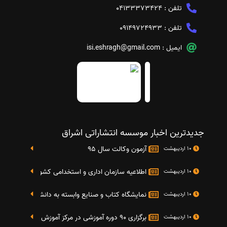
تلفن :
04133373424
تلفن :
09149724933
ایمیل :
isi.eshragh@gmail.com
جدیدترین اخبار موسسه انتشاراتی اشراق
آزمون وکالت سال 95
10 اردیبهشت
اطلاعیه سازمان اداری و استخدامی کشور در خصوص نت
10 اردیبهشت
نمایشگاه کتاب و صنایع وابسته به دانشگاه صنعتی شریف 4 الی 8 مهر م
10 اردیبهشت
برگزاری 90 دوره آموزشی در مرکز آموزش فرهنگی دانشگاه علامه
10 اردیبهشت