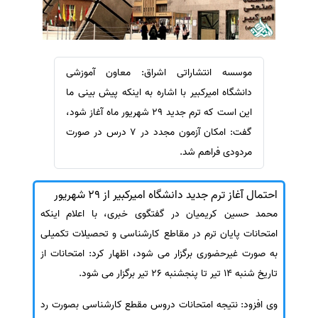
سفارش ویرایش
ترجمه عربی به فارسی
سفارش پارافریز
مشاهده همه زبان ها
سفارش فرمت‌بندی
موسسه انتشاراتی اشراق: معاون آموزشی
سفارش کاهش کمیت
دانشگاه امیرکبیر با اشاره به اینکه پیش بینی ما
سفارش معرفی مجله
این است که ترم جدید 29 شهریور ماه آغاز شود،
سفارش معرفی مقاله
گفت: امکان آزمون مجدد در 7 درس در صورت
مردودی فراهم شد.
سفارش معرفی کتاب
سفارش چکیده مبسوط
احتمال آغاز ترم جدید دانشگاه امیرکبیر از 29 شهریور
سفارش ترجمه مولتی‌مدیا
محمد حسین کریمیان در گفتگوی خبری، با اعلام اینکه
سفارش گویندگی
امتحانات پایان ترم در مقاطع کارشناسی و تحصیلات تکمیلی
سفارش تولید محتوا
به صورت غیرحضوری برگزار می شود، اظهار کرد: امتحانات از
سفارش ترجمه همزمان
تاریخ شنبه 14 تیر تا پنجشنبه 26 تیر برگزار می شود.
سفارش چکیده گرافیکی
وی افزود: نتیجه امتحانات دروس مقطع کارشناسی بصورت رد
سفارش تهیه کاورلتر