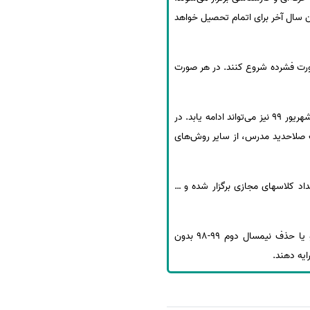
ن سال آخر برای اتمام تحصیل خواهد
 ندارند را به صورت فشرده شروع کنند. در هر صورت
برگزاری امتحانات دانشجویان دکتری حرفه‌ای و کارشناسی از 19 تا 31 مرداد خواهد بود که در صورت لزوم تا اولین هفته شهریور 99 نیز می‌تواند ادامه یابد. در
ر حال بر حسب صلاحدید مدرس، از سایر روش‌های
اد کلاسهای مجازی برگزار شده و …
دانشجویان دانشگاه علوم پزشکی ایران می‌توانند حداکثر تا 31 خرداد 99، درخواست‌های حذف به صورت تک درس و یا حذف نیمسال دوم 99-98 بدون
یه دهند.