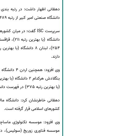
سفارش انگیزه‌نامه‌SOP
دانشگاه صنعتی امیر کبیر از رتبه 489 به رتبه 477 (12 پله ارتقا ) و دانشگاه تهران از بازه 650-601 به 600-591 ( 50 پله) ارتقا جایگاه داشته اند.
دارند.
(با بهترین رتبه 375) در فهرست دانشگاه های برتر کیو اس 2021 حضور دارند.
کشورهای اسلامی قرار گرفته است.