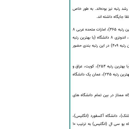
ه سال گذشته دارای رشد رتبه نیز بوده‌اند. به طور خاص
سرپرست ISC گفت: در میان کشورهای اسلامی از کشور مالزی 20 دانشگاه (با بهترین رتبه 59)، ترکیه 9 دانشگاه (با بهترین رتبه 465)، امارات متحده عربی 8
دانشگاه (با بهترین رتبه 211)، قزاقستان با 10 دانشگاه (با بهترین رتبه 165)، عربستان 10 دانشگاه (با بهترین رتبه 143) ، اندونزی 8 دانشگاه (با بهترین رتبه
254)، لبنان 8 دانشگاه (با بهترین رتبه 220)، پاکستان 7 دانشگاه (با بهترین رتبه 355)، ایران با 5 دانشگاه (با بهترین رتبه 409) در این رتبه بندی حضور
وی افزود: همچنین اردن 4 دانشگاه (با بهترین رتبه 650-601)، مصر 4 دانشگاه (با بهترین رتبه 411)، برونئی 2 دانشگاه (با بهترین رتبه 254)، کویت، عراق و
بنگلادش هرکدام 2 دانشگاه (با بهترین رتبه 1000-801)، بحرین 2 دانشگاه (با بهترین رتبه 700-651)، قطر یک دانشگاه (با بهترین رتبه 245)، عمان یک دانشگاه
اه مالایا (UM) با رشد 11 پله ای از رتبه 70 در سال 2020 به 59 در سال 2021 در جایگاه ممتاز در بین تمام دانشگاه های
 کالیفرنیا (کلتک)، دانشگاه آکسفورد (انگلیس)،
موسسه فناوری زوریخ (سوئیس)، دانشگاه کمبریج (انگلیس)، امپریال کالج لندن (انگلیس)، دانشگاه شیکاگو و دانشگاه یو سی ال (انگلیس) به ترتیب 10