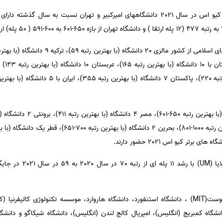
دهقانی اظهار داشت: در رتبه بندی کیو اس در سال 2021 دانشگاههای امیرکبیر و تهران نسبت ب
دهقانی خاطرنشان کرد: دانشگ
وی افزود: موسسه تکنولوژی ماساچوست(MIT) ، دانشگاه استنفورد، دانشگاه هاروارد، موسسه تکنولوژی