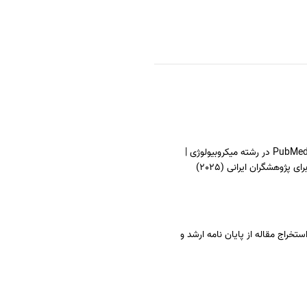
چاپ مقاله در PubMed در رشته میکروبیولوژی |
ی پژوهشگران ایرانی (2025)
تخراج مقاله از پایان نامه ارشد و