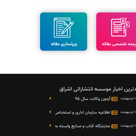
رجمه تخصصی مقاله
ویراستاری مقاله
ترین اخبار موسسه انتشاراتی اشراق
آزمون وکالت سال 95
اطلاعیه سازمان اداری و استخدامی کشور در خصوص نتایج دومین آز
نمایشگاه کتاب و صنایع وابسته به دانشگاه صنعتی شریف 4 الی 8 مهر ماه 95