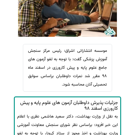
سفارش ویرایش
ترجمه عربی به فارسی
سفارش پارافریز
مشاهده همه زبان ها
سفارش فرمت‌بندی
سفارش کاهش کمیت
سفارش معرفی مجله
موسسه انتشاراتی اشراق: رئیس مرکز سنجش
سفارش معرفی مقاله
آموزش پزشکی گفت: با توجه به لغو آزمون های
سفارش معرفی کتاب
جامع علوم پایه و پیش کارورزی در اسفند ماه
سفارش چکیده مبسوط
98 مقرر شد نمرات داوطلبان براساس سوابق
تحصیلی آنان محاسبه شود.
سفارش ترجمه مولتی‌مدیا
سفارش گویندگی
جزئیات پذیرش داوطلبان آزمون های علوم پایه و پیش
سفارش تولید محتوا
کارورزی اسفند 98
سفارش ترجمه همزمان
به نقل از وزارت بهداشت، دکتر سعید هاشمی نظری با اعلام
این خبر افزود: براساس نظر شورای سنجش معاونت آموزشی
سفارش چکیده گرافیکی
وزارت بهداشت و اخذ مجوز از ستاد کرونا، با توجه به لغو
سفارش تهیه کاورلتر