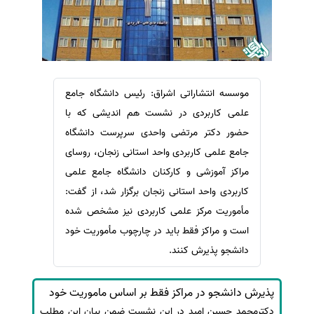
سفارش ویرایش
ترجمه عربی به فارسی
سفارش پارافریز
مشاهده همه زبان ها
سفارش فرمت‌بندی
سفارش کاهش کمیت
موسسه انتشاراتی اشراق: رئیس دانشگاه جامع
سفارش معرفی مجله
علمی کاربردی در نشست هم اندیشی که با
سفارش معرفی مقاله
حضور دکتر مرتضی واحدی سرپرست دانشگاه
سفارش معرفی کتاب
جامع علمی کاربردی واحد استانی زنجان، روسای
مراکز آموزشی و کارکنان دانشگاه جامع علمی
سفارش چکیده مبسوط
کاربردی واحد استانی زنجان برگزار شد، از گفت:
سفارش ترجمه مولتی‌مدیا
مأموریت مرکز علمی کاربردی نیز مشخص شده
سفارش گویندگی
است و مراکز فقط باید در چارچوب مأموریت خود
سفارش تولید محتوا
دانشجو پذیرش کنند.
سفارش ترجمه همزمان
سفارش چکیده گرافیکی
پذیرش دانشجو در مراکز فقط بر اساس ماموریت خود
دکترمحمد حسین امید در این نشست ضمن بیان این مطلب
سفارش تهیه کاورلتر