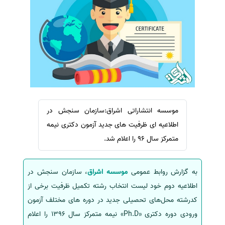
سفارش ویرایش
ترجمه عربی به فارسی
سفارش پارافریز
مشاهده همه زبان ها
سفارش فرمت‌بندی
سفارش کاهش کمیت
سفارش معرفی مجله
سفارش معرفی مقاله
سفارش معرفی کتاب
موسسه انتشاراتی اشراق:سازمان سنجش در
اطلاعیه ای ظرفیت های جدید آزمون‌ دکتری نیمه
سفارش چکیده مبسوط
متمرکز سال 96 را اعلام شد.
سفارش ترجمه مولتی‌مدیا
سفارش گویندگی
به گزارش روابط عمومی
موسسه اشراق
، سازمان سنجش در
سفارش تولید محتوا
اطلاعیه دوم خود لیست انتخاب رشته تکمیل ظرفیت برخی از
سفارش ترجمه همزمان
کدرشته‌ محل‌های تحصیلی جدید در دوره های مختلف آزمون‌
سفارش چکیده گرافیکی
ورودی‌ دوره دکتری «Ph.D» نیمه متمرکز سال‌ 1396 را اعلام
سفارش تهیه کاورلتر