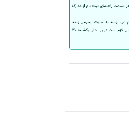
فته شدگان می توانند با مراجعه به پورتال مرکز سنجش و پذیرش دانشگاه آزاد اسلامی به نشانی sanjesh.iau.ac.ir در قسمت راهنمای ثبت نام از مدارک
 می توانند به سایت اینترنتی واحد
دانشگاهی محل پذیرش مراجعه کنند؛ درصورت عدم اعلام زمان بندی از سوی واحد دانشگاهی محل پذیرش، پذیرفته شدگان لازم است در روز های یکشنبه 30