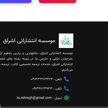
موسسه انتشاراتی اشراق
موسسه انتشاراتی اشراق، جامع‌ترین و برترین پلتفرم ا
مترجمان ایرانی و خارجی ما در زمینه رشته های تخ
انتشاراتی اشراق، خدمات ترجمه تخصصی کتاب، ترجمه مقا
می‌کنیم.
تلفن :
04133373424
تلفن :
09149724933
ایمیل :
isi.eshragh@gmail.com