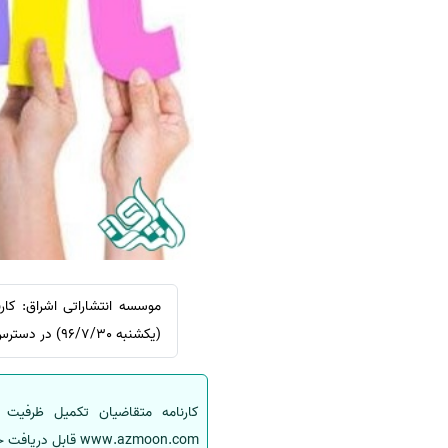
سفارش ویرایش
ترجمه عربی به فارسی
سفارش پارافریز
مشاهده همه زبان ها
سفارش فرمت‌بندی
سفارش کاهش کمیت
سفارش معرفی مجله
سفارش معرفی مقاله
سفارش معرفی کتاب
سفارش چکیده مبسوط
سفارش ترجمه مولتی‌مدیا
سفارش گویندگی
(یکشنبه 96/7/30) در دسترس خواهد بود.
سفارش تولید محتوا
سفارش ترجمه همزمان
سفارش چکیده گرافیکی
www.azmoon.com قابل دریافت خواهد بود.
سفارش تهیه کاورلتر