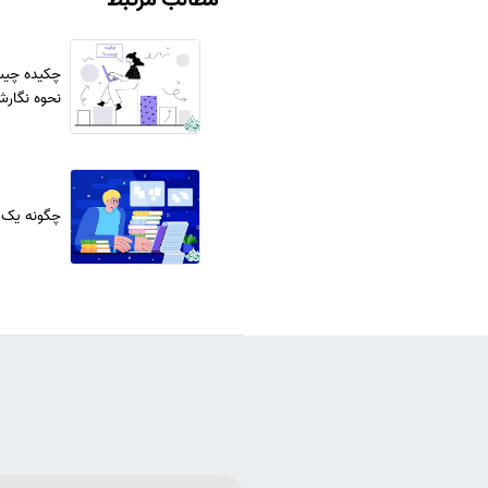
چکیده چیست
نحوه نگارش
چگونه یک م