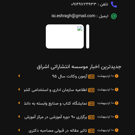
تلفن :
09149724933
ایمیل :
isi.eshragh@gmail.com
جدیدترین اخبار موسسه انتشاراتی اشراق
آزمون وکالت سال 95
10 اردیبهشت
اطلاعیه سازمان اداری و استخدامی کشور در خصوص نت
10 اردیبهشت
نمایشگاه کتاب و صنایع وابسته به دانشگاه صنعتی شریف 4 الی 8 مهر م
10 اردیبهشت
برگزاری 90 دوره آموزشی در مرکز آموزش فرهنگی دانشگاه علامه
10 اردیبهشت
تاثیر مقاله در قبولی مصاحبه دکتری
10 اردیبهشت