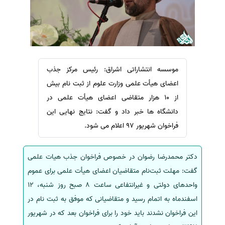
سفارش ویرایش
ترجمه عربی به فارسی
سفارش پارافریز
مشاهده همه زبان ها
سفارش فرمت‌بندی
سفارش کاهش کمیت
موسسه انتشاراتی اشراق: رئیس مرکز جذب
سفارش معرفی مجله
اعضای هیأت علمی وزارت علوم از ثبت نام بیش
سفارش معرفی مقاله
از 10 هزار متقاضی اعضای هیأت علمی در
سفارش معرفی کتاب
دانشگاه ها خبر داد و گفت: نتایج نهایی این
سفارش چکیده مبسوط
فراخوان شهریور 97 اعلام می شود.
سفارش ترجمه مولتی‌مدیا
دکتر محمدرضا رضوان در خصوص فراخوان جذب هیات علمی
سفارش گویندگی
گفت: مهلت ثبت‌نام متقاضیان اعضای هیأت علمی برای عموم
سفارش تولید محتوا
واحدهای دولتی و غیرانتفاعی ساعت 8 صبح روز شنبه، 12
سفارش ترجمه همزمان
اسفندماه به اتمام رسید و متقاضیانی که موفق به ثبت نام در
سفارش چکیده گرافیکی
این فراخوان نشدند باید خود را برای فراخوان بعد که در شهریور
سفارش تهیه کاورلتر