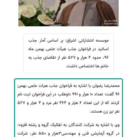
سفارش ویرایش
ترجمه عربی به فارسی
سفارش پارافریز
مشاهده همه زبان ها
سفارش فرمت‌بندی
سفارش کاهش کمیت
موسسه انتشاراتی اشراق: بر اساس آمار جذب
سفارش معرفی مجله
اساتید در فراخوان جذب هیأت علمی بهمن ماه
سفارش معرفی مقاله
96، حدود 4 هزار و 527 نفر از تقاضای جذب به
خانم ها اختصاص داشت.
سفارش معرفی کتاب
سفارش چکیده مبسوط
محمدرضا رضوان با اشاره به فراخوان جذب هیات علمی بهمن
سفارش ترجمه مولتی‌مدیا
96 گفت: تعداد 10 هزار و 991 داوطلب در این فراخوان ثبت نام
سفارش گویندگی
کردند که از این تعداد 6 هزار و 464 نفر مرد و 4 هزار و 527
سفارش تولید محتوا
نفر نیز زن هستند.
سفارش ترجمه همزمان
وی با اشاره به شرکت کنندگان به تفکیک گروه و رشته افزود:
سفارش چکیده گرافیکی
در گروه آزمایشی فنی و مهندسی3هزار و 550 نفر، شرکت
سفارش تهیه کاورلتر