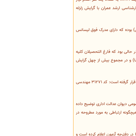
رشناسی ارشد عمران با گرایش زلزله
) بوده که دارای مدرک فوق لیسانس
ر حالی بود که فارغ التحصیلان کلیه
ها) و در مجموع بیش از چهل گرایش
متن کد 137 از دفترچه ثبت نام آزمون استخدامی دانشگاه علوم پزشکی و خدمات بهداشتی درمان ایران که مورد اعتراض قرار گرفته است: کد 31271 مهندسی
ومی دیوان عدالت اداری توضیح داده
یچگونه ارتباطی به مورد مطروحه در
در دفترچه آزمون اعلام کرده است و