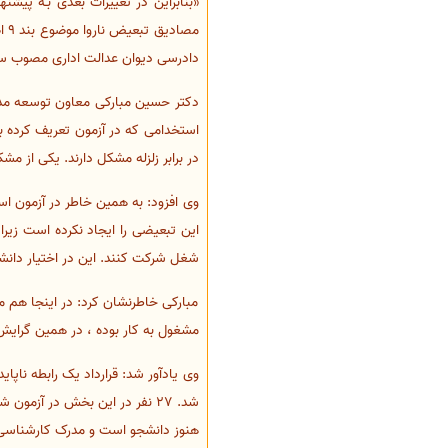
«بنابراین در تغییرات بعدی بـه پیشن
دادرسی دیوان عدالت اداری مصوب سال 1392 حکم بر ابطال کد 137 از آگهی استخدام مذکور صادر و اعلام
دکتر حسین مبارکی معاون توسعه مدیری
در برابر زلزله مشکل دارند. یکی از 
این تبعیضی را ایجاد نکرده است ز
شغل شرکت کنند. این در اختیار دانش
مبارکی خاطرنشان کرد: در اینجا هم م
مشغول به کار بوده ، در همین گرایش
وی یادآور شد: قرارداد یک رابطه ناپا
شد. 27 نفر در این بخش در آز
هنوز دانشجو است و مدرک کارشناسی 