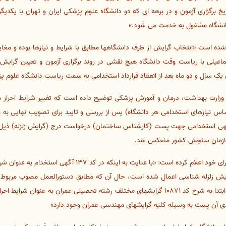
ـال پیش از تـاریخ برگزاری آزمون و در برهه ای که دو دانشگاه علوم پزشکی ایران و تهران با ی
ی دانشگاه مشغول به خدمت می شود.»
 شده است «انتخاب گرایش از طرف دانشگاهها مطابق با شرایط و نیازها بوده و مغای
لی با ریاست وقت دانشگاه هیچ نقشی در روند برگزاری آزمون و تعیین گرایش
زارت بهداشت، درمان و آموزش پزشکی توضیح داده است که تغییر شرایط احراز
 نیازهای استخدامی هر دانشگاه) پس از بررسی و تایید برای تصویب نهایی به وز
گهی استخدامی جهت پست (کارشناس ساختمان) درخواست درج (گرایش زلزله) ذیل ش
ه سازمان سنجش کشور منعکس شد.
هیأت عمومی دیوان عدالت اداری در رای خود اعلام کرده است: «با عن
 زلزله شناسی اعمال شده است، حال آن که مطابق دستورالعمل مصوب مربوط ب
بهداشت، درمان و آموزش پزشکی در ابتدا به شرح کد 10871 گرایشهای مختلف رشته تحصیلی عمرا
دی آن پست به وسیله کلیه گرایشهای مهندسی عمران وجود دارد»