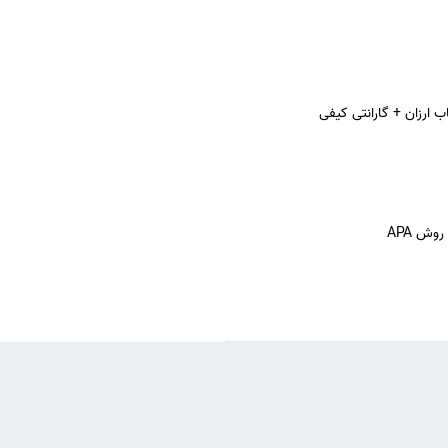
 ارزان + گارانتی کیفی
وش APA