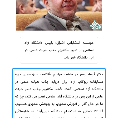
سفارش ویرایش
ترجمه عربی به فارسی
سفارش پارافریز
مشاهده همه زبان ها
سفارش فرمت‌بندی
سفارش کاهش کمیت
سفارش معرفی مجله
موسسه انتشاراتی اشراق: رئیس دانشگاه آزاد
سفارش معرفی مقاله
اسلامی از تغییر مکانیزم جذب هیات علمی در
سفارش معرفی کتاب
این دانشگاه خبر داد.
سفارش چکیده مبسوط
دکتر فرهاد رهبر در حاشیه مراسم افتتاحیه سیزدهمین دوره
سفارش ترجمه مولتی‌مدیا
مسابقات ربوکاپ آزاد ایران درباره جذب هیات علمی در
سفارش گویندگی
دانشگاه آزاد اسلامی گفت: قطعا مکانیزم جذب عضو هیات
سفارش تولید محتوا
علمی از این پس در دانشگاه آزاد اسلامی تغییر می کند، چرا که
سفارش ترجمه همزمان
ما در حال گذر از آموزش محوری به پژوهش محوری هستیم،
سفارش چکیده گرافیکی
قاعدتا کسانی به استخدام دانشگاه درمی‌آیند که شایستگی
سفارش تهیه کاورلتر