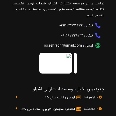
نمایند. ما در موسسه انتشاراتی اشراق، خدمات ترجمه تخصصی
کتاب، ترجمه مقاله، ترجمه متون تخصصی، ویراستاری مقاله و ...
ارائه می‌کنیم.
تلفن :
04133373424
تلفن :
09149724933
ایمیل :
isi.eshragh@gmail.com
جدیدترین اخبار موسسه انتشاراتی اشراق
آزمون وکالت سال 95
10 اردیبهشت
اطلاعیه سازمان اداری و استخدامی کشور در خصوص نت
10 اردیبهشت